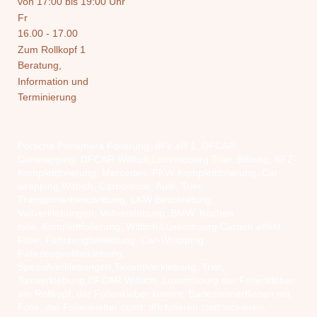
von 17:00 bis 19:00 Uhr
Fr
16.00 - 17.00
Zum Rollkopf 1
Beratung,
Information und
Terminierung
Porsche Panamera Folierung, dFk aR 1, DFCAR,
Carwrapping, DFCAR Wittlich,Luxembourg Trier, Bitburg, KFZ-
Komplettfolierung, Mercedes, PKW-Komplettfolierung, Car
wrapping,Wittlich, Carbonfolie, Audi, Trier,
Transporterbeschriftung, LKW Beschriftung,
Vollverklebungen, Vollverklebung, BMW, Küchen
folie, Komplettfolierung, Wittlich,Luxembourg Carbon effekt
Folie, Fahrzeugbeklebung, Car-Wrapping,
Fahrzeugvollbeklebung,
Spezialverklebungen,Taxivollverklebung, Trier,
Taxiverklebung,DFCAR Wittlich, Luxembourg der Folienkleber
am Rollkopf, der Folienkleber kommt, Badezimmerfliesen mit
Folie, der Folienkleber comt, dfk folieren statt lackieren,